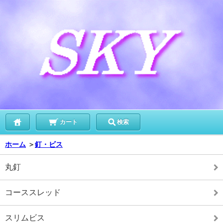
カート
検索
ホーム
＞
釘・ビス
丸釘
コーススレッド
スリムビス