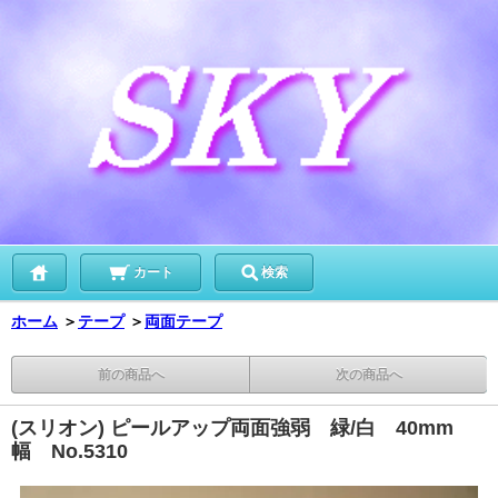
カート
検索
ホーム
＞
テープ
＞
両面テープ
前の商品へ
次の商品へ
(スリオン) ピールアップ両面強弱 緑/白 40mm
幅 No.5310