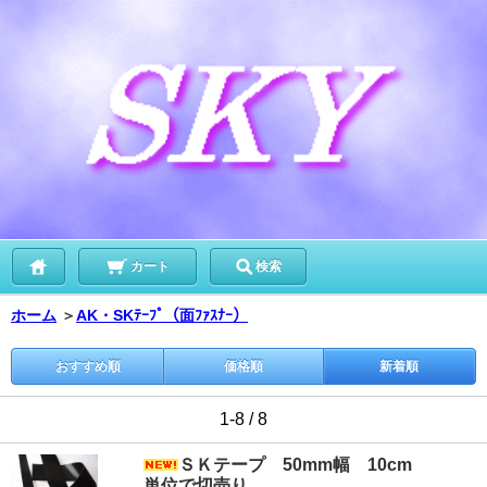
カート
検索
ホーム
＞
AK・SKﾃｰﾌﾟ（面ﾌｧｽﾅｰ）
おすすめ順
価格順
新着順
1-8 / 8
ＳＫテープ 50mm幅 10cm
単位で切売り