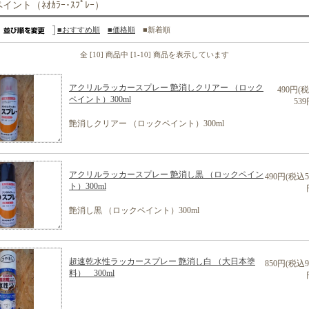
イント（ﾈｵｶﾗｰ･ｽﾌﾟﾚｰ）
■おすすめ順
■価格順
■新着順
全 [10] 商品中 [1-10] 商品を表示しています
アクリルラッカースプレー 艶消しクリアー （ロック
490円(
ペイント）300ml
539
艶消しクリアー （ロックペイント）300ml
アクリルラッカースプレー 艶消し黒 （ロックペイン
490円(税込5
ト）300ml
艶消し黒 （ロックペイント）300ml
超速乾水性ラッカースプレー 艶消し白 （大日本塗
850円(税込9
料） 300ml