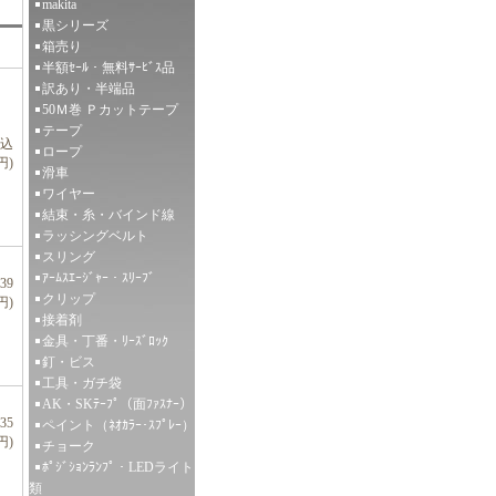
makita
黒シリーズ
箱売り
半額ｾｰﾙ・無料ｻｰﾋﾞｽ品
訳あり・半端品
50Ｍ巻 Ｐカットテープ
テープ
税込
ロープ
円)
滑車
ワイヤー
結束・糸・バインド線
ラッシングベルト
スリング
ｱｰﾑｽｴｰｼﾞｬｰ・ｽﾘｰﾌﾞ
39
クリップ
円)
接着剤
金具・丁番・ﾘｰｽﾞﾛｯｸ
釘・ビス
工具・ガチ袋
AK・SKﾃｰﾌﾟ（面ﾌｧｽﾅｰ）
35
ペイント（ﾈｵｶﾗｰ･ｽﾌﾟﾚｰ）
円)
チョーク
ﾎﾟｼﾞｼｮﾝﾗﾝﾌﾟ・LEDライト
類