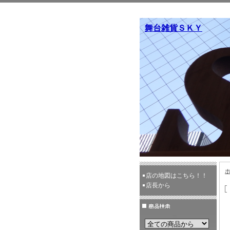
舞台雑貨ＳＫＹ
店の地図はこちら！！
店長から