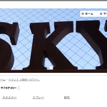
ホーム
>
ペイント（ﾈｵｶﾗｰ･ｽﾌﾟﾚｰ）
ネオカラー
スプレー
刷毛