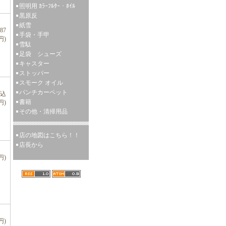
照明用 ｶﾗｰﾌﾙﾀｰ・ﾎｲﾙ
黒原反
紙雪
87
手袋・手甲
円)
雪駄
足袋 シューズ
キャスター
ストッパー
スモーク オイル
パンチカーペット
税込
書籍
円)
その他・清掃用品
店の地図はこちら！！
店長から
円)
円)