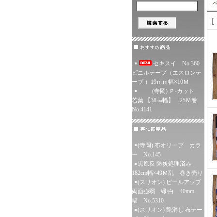
ペ
セキスイ No.360
ビニルテープ（エスロンテ
ープ ）19ｍｍ幅×10Ｍ
(寺岡) Ｐ-カット
若葉 【38㎜幅】 25Ｍ巻
No.4141
(寺岡) 布オリーブ カラ
ー No.145
黒原反 防炎処理済み
182cm幅×49Ｍ乱 巻き売り
(スリオン) ピールアップ
両面強弱 緑/白 40mm
幅 No.5310
(スリオン) 艶消し 布テー