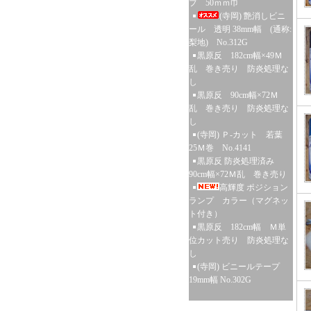
プ 50ｍｍ巾
(寺岡) 艶消しビニ
ール 透明 38mm幅 (通称:
梨地) No.312G
黒原反 182cm幅×49Ｍ
乱 巻き売り 防炎処理な
し
黒原反 90cm幅×72Ｍ
乱 巻き売り 防炎処理な
し
(寺岡) Ｐ-カット 若葉
25Ｍ巻 No.4141
黒原反 防炎処理済み
90cm幅×72Ｍ乱 巻き売り
高輝度 ポジション
ランプ カラー（マグネッ
ト付き）
黒原反 182cm幅 Ｍ単
位カット売り 防炎処理な
し
(寺岡) ビニールテープ
19mm幅 No.302G