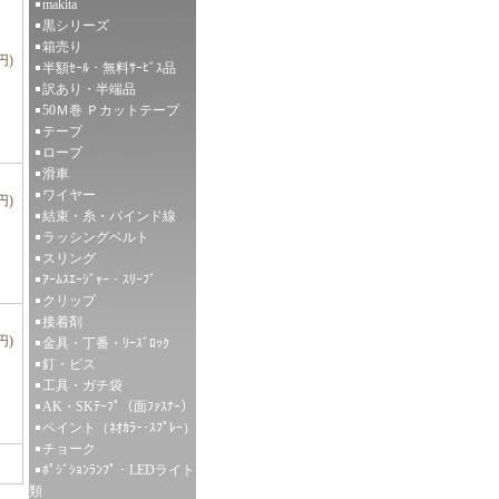
makita
黒シリーズ
箱売り
円)
半額ｾｰﾙ・無料ｻｰﾋﾞｽ品
訳あり・半端品
50Ｍ巻 Ｐカットテープ
テープ
ロープ
滑車
ワイヤー
円)
結束・糸・バインド線
ラッシングベルト
スリング
ｱｰﾑｽｴｰｼﾞｬｰ・ｽﾘｰﾌﾞ
クリップ
接着剤
円)
金具・丁番・ﾘｰｽﾞﾛｯｸ
釘・ビス
工具・ガチ袋
AK・SKﾃｰﾌﾟ（面ﾌｧｽﾅｰ）
ペイント（ﾈｵｶﾗｰ･ｽﾌﾟﾚｰ）
チョーク
ﾎﾟｼﾞｼｮﾝﾗﾝﾌﾟ・LEDライト
類