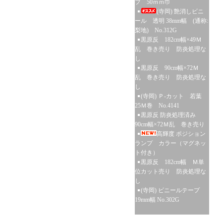
プ 50ｍｍ巾
(寺岡) 艶消しビニ
ール 透明 38mm幅 (通称:
梨地) No.312G
黒原反 182cm幅×49Ｍ
乱 巻き売り 防炎処理な
し
黒原反 90cm幅×72Ｍ
乱 巻き売り 防炎処理な
し
(寺岡) Ｐ-カット 若葉
25Ｍ巻 No.4141
黒原反 防炎処理済み
90cm幅×72Ｍ乱 巻き売り
高輝度 ポジション
ランプ カラー（マグネッ
ト付き）
黒原反 182cm幅 Ｍ単
位カット売り 防炎処理な
し
(寺岡) ビニールテープ
19mm幅 No.302G