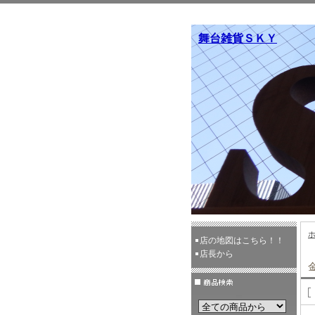
舞台雑貨ＳＫＹ
店の地図はこちら！！
店長から