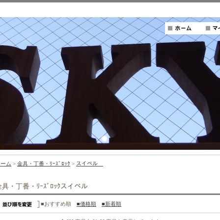
ホーム
>
金具・丁番・ﾘｰｽﾞﾛｯｸ
>
スイベル
金具・丁番・ﾘｰｽﾞﾛｯｸスイベル
■おすすめ順
■価格順
■新着順