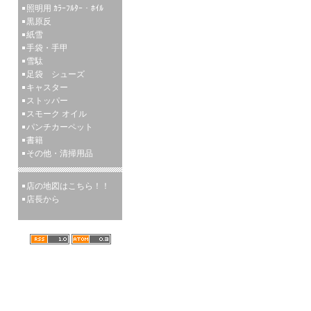
照明用 ｶﾗｰﾌﾙﾀｰ・ﾎｲﾙ
黒原反
紙雪
手袋・手甲
雪駄
足袋 シューズ
キャスター
ストッパー
スモーク オイル
パンチカーペット
書籍
その他・清掃用品
店の地図はこちら！！
店長から