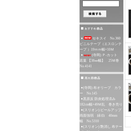
セキスイ No.360
ビニルテープ（エスロンテ
ープ ）19ｍｍ幅×10Ｍ
(寺岡) Ｐ-カット
若葉 【38㎜幅】 25Ｍ巻
No.4141
(寺岡) 布オリーブ カラ
ー No.145
黒原反 防炎処理済み
182cm幅×49Ｍ乱 巻き売り
(スリオン) ピールアップ
両面強弱 緑/白 40mm
幅 No.5310
(スリオン) 艶消し 布テー