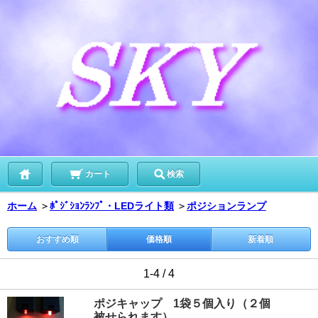
カート
検索
ホーム
＞
ﾎﾟｼﾞｼｮﾝﾗﾝﾌﾟ・LEDライト類
＞
ポジションランプ
おすすめ順
価格順
新着順
1-4 / 4
ポジキャップ 1袋５個入り（２個
被せられます）