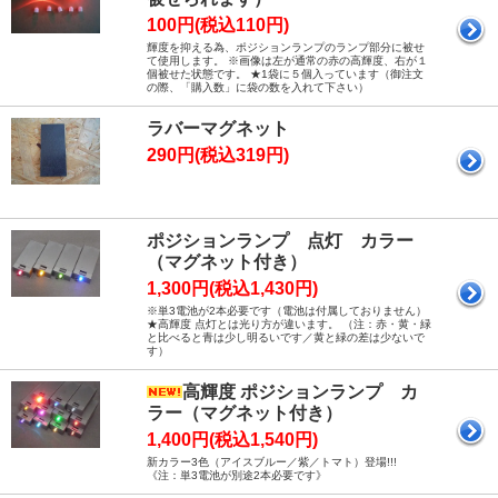
100円(税込110円)
輝度を抑える為、ポジションランプのランプ部分に被せ
て使用します。 ※画像は左が通常の赤の高輝度、右が１
個被せた状態です。 ★1袋に５個入っています（御注文
の際、「購入数」に袋の数を入れて下さい）
ラバーマグネット
290円(税込319円)
ポジションランプ 点灯 カラー
（マグネット付き）
1,300円(税込1,430円)
※単3電池が2本必要です（電池は付属しておりません）
★高輝度 点灯とは光り方が違います。 （注：赤・黄・緑
と比べると青は少し明るいです／黄と緑の差は少ないで
す）
高輝度 ポジションランプ カ
ラー（マグネット付き）
1,400円(税込1,540円)
新カラー3色（アイスブルー／紫／トマト）登場!!!
《注：単3電池が別途2本必要です》