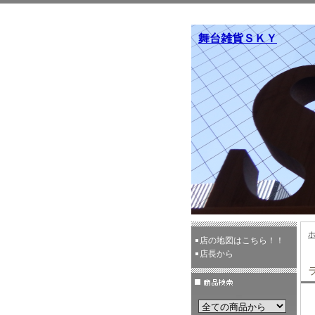
舞台雑貨ＳＫＹ
店の地図はこちら！！
店長から