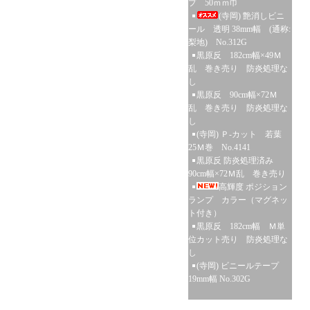
プ 50ｍｍ巾
(寺岡) 艶消しビニ
ール 透明 38mm幅 (通称:
梨地) No.312G
黒原反 182cm幅×49Ｍ
乱 巻き売り 防炎処理な
し
黒原反 90cm幅×72Ｍ
乱 巻き売り 防炎処理な
し
(寺岡) Ｐ-カット 若葉
25Ｍ巻 No.4141
黒原反 防炎処理済み
90cm幅×72Ｍ乱 巻き売り
高輝度 ポジション
ランプ カラー（マグネッ
ト付き）
黒原反 182cm幅 Ｍ単
位カット売り 防炎処理な
し
(寺岡) ビニールテープ
19mm幅 No.302G