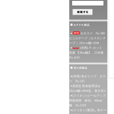
セキスイ No.360
ビニルテープ（エスロンテ
ープ ）19ｍｍ幅×10Ｍ
(寺岡) Ｐ-カット
若葉 【38㎜幅】 25Ｍ巻
No.4141
(寺岡) 布オリーブ カラ
ー No.145
黒原反 防炎処理済み
182cm幅×49Ｍ乱 巻き売り
(スリオン) ピールアップ
両面強弱 緑/白 40mm
幅 No.5310
(スリオン) 艶消し 布テー