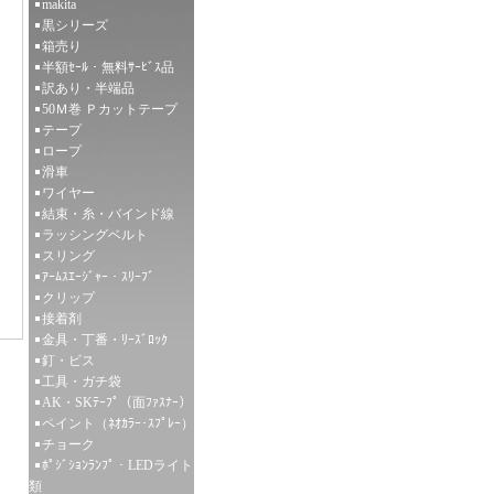
makita
黒シリーズ
箱売り
半額ｾｰﾙ・無料ｻｰﾋﾞｽ品
訳あり・半端品
50Ｍ巻 Ｐカットテープ
テープ
ロープ
滑車
ワイヤー
結束・糸・バインド線
ラッシングベルト
スリング
ｱｰﾑｽｴｰｼﾞｬｰ・ｽﾘｰﾌﾞ
クリップ
接着剤
金具・丁番・ﾘｰｽﾞﾛｯｸ
釘・ビス
工具・ガチ袋
AK・SKﾃｰﾌﾟ（面ﾌｧｽﾅｰ）
ペイント（ﾈｵｶﾗｰ･ｽﾌﾟﾚｰ）
チョーク
ﾎﾟｼﾞｼｮﾝﾗﾝﾌﾟ・LEDライト
類