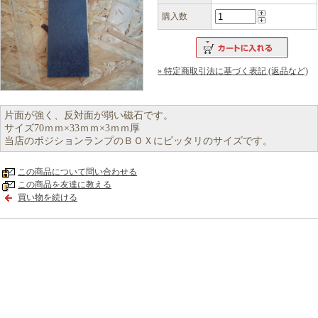
購入数
» 特定商取引法に基づく表記 (返品など)
片面が強く、反対面が弱い磁石です。
サイズ70ｍｍ×33ｍｍ×3ｍｍ厚
当店のポジションランプのＢＯＸにピッタリのサイズです。
この商品について問い合わせる
この商品を友達に教える
買い物を続ける