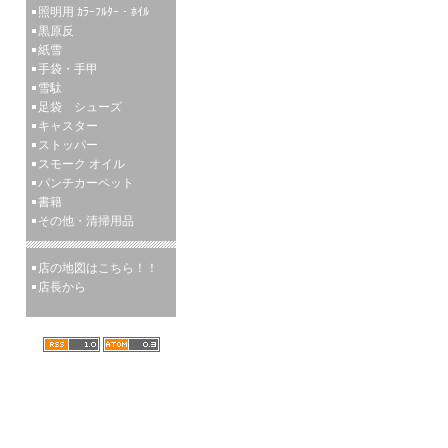
照明用 ｶﾗｰﾌﾙﾀｰ・ﾎｲﾙ
黒原反
紙雪
手袋・手甲
雪駄
足袋 シューズ
キャスター
ストッパー
スモーク オイル
パンチカーペット
書籍
その他・清掃用品
店の地図はこちら！！
店長から