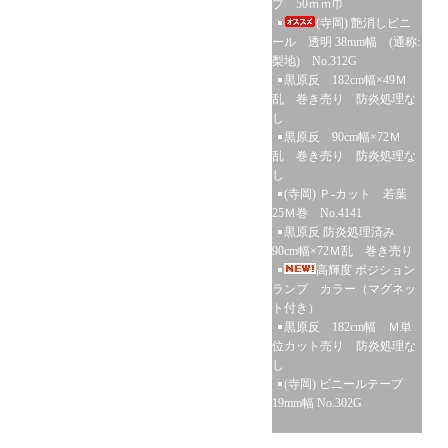
プ 50ｍｍ巾
(寺岡) 艶消しビニ
ール 透明 38mm幅 (通称:
梨地) No.312G
黒原反 182cm幅×49Ｍ
乱 巻き売り 防炎処理な
し
黒原反 90cm幅×72Ｍ
乱 巻き売り 防炎処理な
し
(寺岡) Ｐ-カット 若葉
25Ｍ巻 No.4141
黒原反 防炎処理済み
90cm幅×72Ｍ乱 巻き売り
高輝度 ポジション
ランプ カラー（マグネッ
ト付き）
黒原反 182cm幅 Ｍ単
位カット売り 防炎処理な
し
(寺岡) ビニールテープ
19mm幅 No.302G