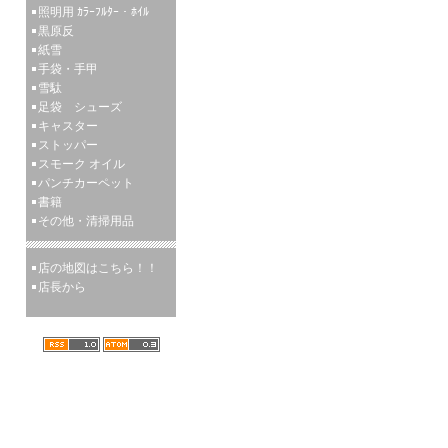
照明用 ｶﾗｰﾌﾙﾀｰ・ﾎｲﾙ
黒原反
紙雪
手袋・手甲
雪駄
足袋 シューズ
キャスター
ストッパー
スモーク オイル
パンチカーペット
書籍
その他・清掃用品
店の地図はこちら！！
店長から