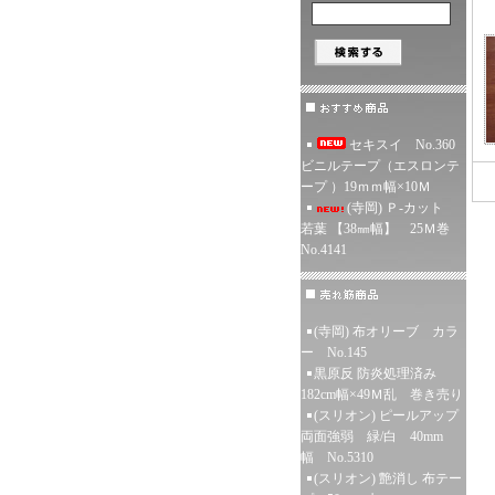
セキスイ No.360
ビニルテープ（エスロンテ
ープ ）19ｍｍ幅×10Ｍ
(寺岡) Ｐ-カット
若葉 【38㎜幅】 25Ｍ巻
No.4141
(寺岡) 布オリーブ カラ
ー No.145
黒原反 防炎処理済み
182cm幅×49Ｍ乱 巻き売り
(スリオン) ピールアップ
両面強弱 緑/白 40mm
幅 No.5310
(スリオン) 艶消し 布テー