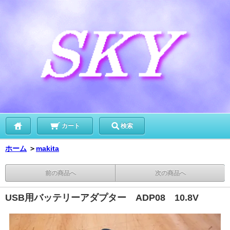
カート
検索
ホーム
＞
makita
前の商品へ
次の商品へ
USB用バッテリーアダプター ADP08 10.8V