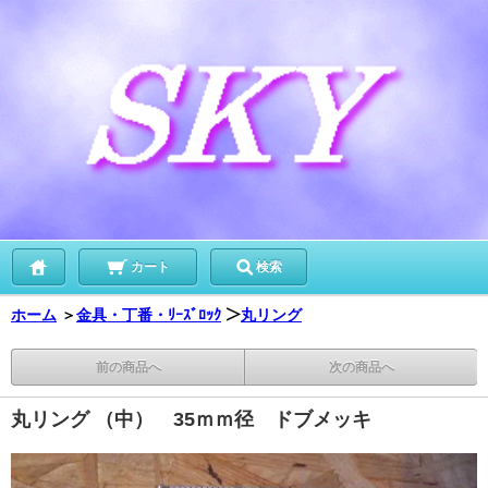
カート
検索
ホーム
＞
金具・丁番・ﾘｰｽﾞﾛｯｸ
＞
丸リング
前の商品へ
次の商品へ
丸リング （中） 35ｍｍ径 ドブメッキ