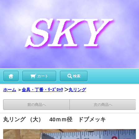
カート
検索
ホーム
＞
金具・丁番・ﾘｰｽﾞﾛｯｸ
＞
丸リング
前の商品へ
次の商品へ
丸リング （大） 40ｍｍ径 ドブメッキ