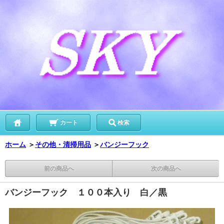
カート
検索
ホーム
＞
その他・清掃用品
＞
バンジーフック
前の商品へ
次の商品へ
バンジーフック １００本入り 白／黒